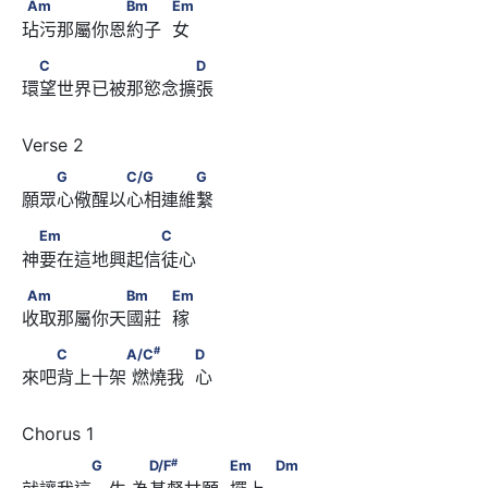
Am　　　　　　Bm　　            Em
Am
Bm
Em
玷污那屬你恩約子  女
　C　　　　　　　　　D
C
D
環望世界已被那慾念擴張
　　G　　　　C/G　　　　G
G
C/G
G
願眾心儆醒以心相連維繫
　Em　　　　　　　C
Em
C
神要在這地興起信徒心
Am　　　　　　Bm　　            Em
Am
Bm
Em
收取那屬你天國莊  稼
#
　　C　　　　A/C
      　　　            D
#
C
A/C
D
來吧背上十架 燃燒我  心
#
　　　　G　　      　D/F
　　　　            Em　　
#
G
D/F
Em
Dm