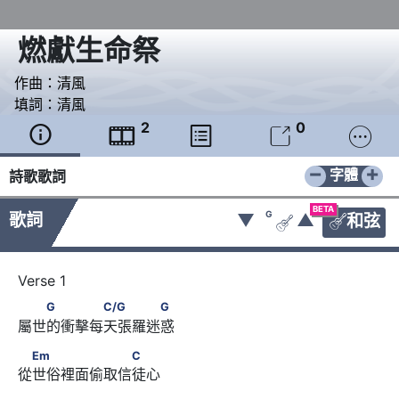
燃獻生命祭
作曲：
清風
填詞：
清風
2
0





−
+
字體
詩歌歌詞
BETA
G
歌詞
▼
▲
和弦


　　G　　　　C/G　　　　G
G
C/G
G
屬世的衝擊每天張羅迷惑
　Em　　　　　　　C
Em
C
從世俗裡面偷取信徒心