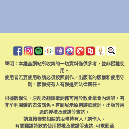
聲明：本維基網站所收集的一切資料僅供參考，並非授權使
用。
使用者若要使用敬請必須按照創作／出版者的版權和使用守
則，版權持有人有權追究法律責任。
根據版權法，原創及翻譯歌詞都可用於教會聚會內頌唱，有
非牟利團體的表演豁免。有關展示原創詩歌歌詞，出版等用
途的授權及歌譜等查詢，
請直接聯繫相關的版權持有人 / 創作人。
有關翻譯詩歌的使用授權及歌譜等查詢, 可電郵至