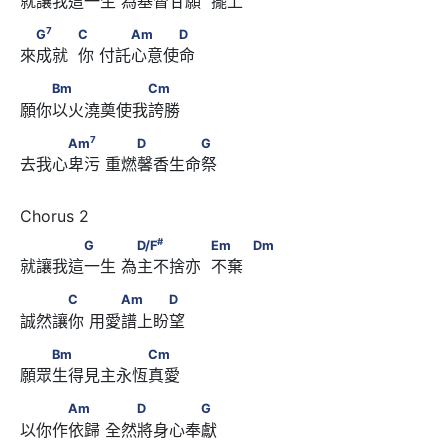
就讓我這一生 為基督甘願  擺上
            Dm
7
　G
　　            C　      　　Am　　　D
7
G
C
Am
D
來成就  你 付託心意使命
　　Bm　　　　　　Cm
Bm
Cm
願你以火澆奠使我誇勝
7
　　　Am
　　      　　D　　　　G
7
Am
D
G
去我心卑污 重燃馨香生命祭
#
　　　　G　　      　D/F
　　　　            Em　　
#
G
D/F
Em
Dm
就讓我這一生 為主不捨亦  不棄
            Dm
　　　C　      　　Am　　　D
C
Am
D
誠然讓你 用愛譜上盼望
　　Bm　　　　　　Cm
Bm
Cm
願眾生得見主永恆真愛
　　　Am　　      　　D　　　　G
Am
D
G
以你作依歸 全然將身心奉獻