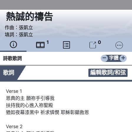
熱誠的禱告
作曲：
張凱立
填詞：
張凱立
1
0





−
+
字體
詩歌歌詞
編輯歌詞/和弦
歌詞
Verse 1

恩典的主 願祢手引導我

扶持我的心進入祢聖殿

猶如夜幕漆黑中 祈求憐憫 耶穌彰顯救恩

Verse 2
