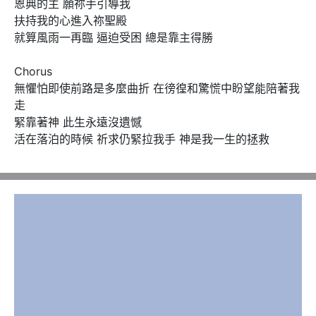
恩典的主 願祢手引導我

扶持我的心進入祢聖殿

就算風雨一再臨 逼迫受困 總是靠主得勝

Chorus 

無懼怕即使前路是多麼曲折 在徬徨和驚慌中盼望能陪著我
走

緊靠著神 此生永遠沒遺憾

活在落泊的時候 祈求仍緊拉我手 神是我一生的拯救