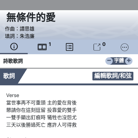
無條件的愛
作曲：
譚思雄
填詞：
朱浩廉
1
0





−
+
字體
詩歌歌詞
編輯歌詞/和弦
歌詞
Verse 

當世事再不可重頭 主的愛在背後

懇請你在這刻逗留 投靠愛的雙手

一雙手顯出釘痕時 犧牲也沒怨尤

三天以後勝過死亡 應許人可得救
