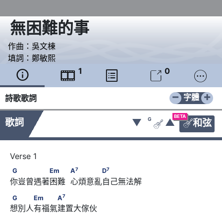
無困難的事
作曲：
吳文棟
填詞：
鄭敏熙
1
0





−
+
字體
詩歌歌詞
BETA
G
歌詞
▼
▲
和弦


7
7
G　　　　　Em　　       A
　　　　D
7
7
G
Em
A
D
你豈曾遇著困難  心煩意亂自己無法解
7
G　　　Em　　　A
7
G
Em
A
想別人有福氣建置大傢伙