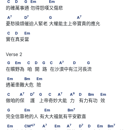
C　　D　　G　 Em　　　　Em
C
D
G
Em
Em
的確萬事通 勿得怨嘆又傷悲
7
7
7
A
　　　　D
　　　　　 G　　　　　　A
7
7
7
A
D
G
A
憂愁操煩催迫人緊老 大權能主上帝寶貴的應允
C　　D　　Em
C
D
Em
實在真妥當
G　　Em　　            C　            D　            G　
7
G
Em
C
D
G
C
A
D
G
在曠野為  咱  開  路  在沙漠中有江河長流
7
       C　　A
　　　D　　　G
Em　　　　Bm　　            Em
Em
Bm
Em
遇著患難大危  險
7
7
C　　　A
　                        D
　                  G　　
7
7
7
9
C
A
D
G
C
A
A
D
Bm
Em
做咱的保    護   上帝奇妙大能  力   有力有功  效
7
9
C　　A
　　            A
　             D　　Bm　　
7
G　　　　Em　　　 　Em　　　　　Bm
7
G
Em
Em
Bm
            Em
完全信靠祂的人 有大大福氣有平安歡喜
aj
7
7
Em　　　　CM
　　                                    A
aj
7
7
7
7
7
Em
CM
A
Em
A
D
D
Em
Bm