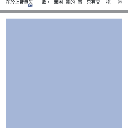
在於上帝無失      敗，  無困  難的  事   只有交    拖     祂
7
7
             Em　　            A
　　            D
Em
7
             D　　Em　                        Bm
                              Em