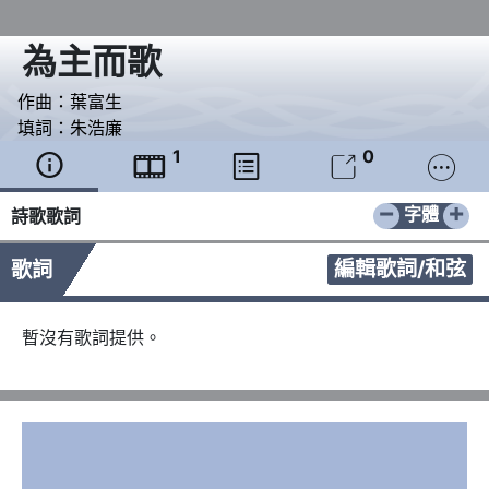
為主而歌
作曲：
葉富生
填詞：
朱浩廉
1
0





−
+
字體
詩歌歌詞
編輯歌詞/和弦
歌詞
暫沒有歌詞提供。