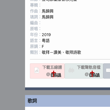
專輯：
作曲：
馬錦興
填詞：
馬錦興
編曲：
原唱：
年份：
2019
語言：
粵語
原調：
F
類別：
敬拜－讚美
、
敬拜詩歌
下載
五線譜
下載聲軌
音檔
LYR
@
@
歌詞