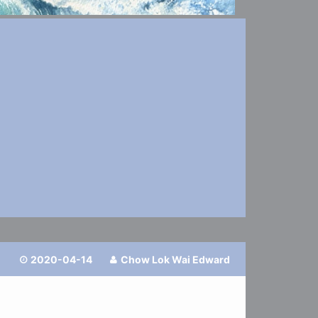
2020-04-14
Chow Lok Wai Edward

