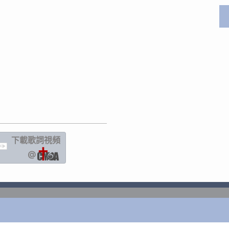
下載歌詞
視頻
IC
@