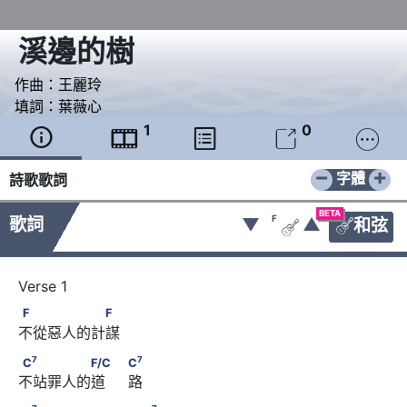
溪邊的樹
作曲：
王麗玲
填詞：
葉薇心
1
0





−
+
字體
詩歌歌詞
BETA
F
歌詞
▼
▲
和弦


F　　　　　　F
F
F
不從惡人的計謀
7
7
C
　　　　　F/C　                              C
7
7
C
F/C
C
不站罪人的道     路
7
7