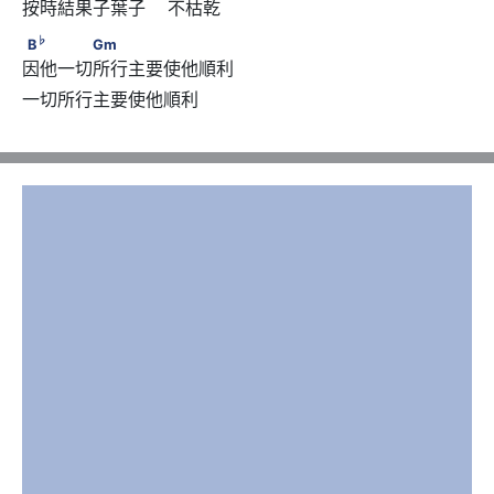
按時結果子葉子    不枯乾
♭
B
　　　　Gm
♭
B
Gm
因他一切所行主要使他順利
一切所行主要使他順利