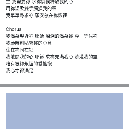
主 我需要祢 求祢憐憫釋放我的心 

用祢溫柔雙手觸摸我的靈

我單單尋求祢 願安歇在祢懷裡

Chorus 

我渴慕親近祢 耶穌 深深的渴慕祢 專一等候祢

我願時刻貼緊祢的心意 

住在祢同在𥚃

我敞開我的心 耶穌 求祢充滿我心 澆灌我的靈 

唯有被祢永恆的愛擁抱 

我心才得滿足