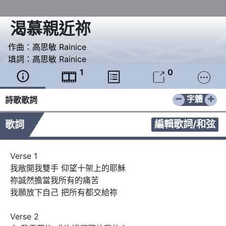
渴慕親近祢
作曲：
高思敏 Rainice
填詞：
高思敏 Rainice
1
0





−
+
字體
詩歌歌詞
編輯歌詞/和弦
歌詞
Verse 1

我敞開我雙手 仰望十架上的耶穌

祢誠然擔當我所有的痛苦

我願放下自己 把所有都交給祢

Verse 2
