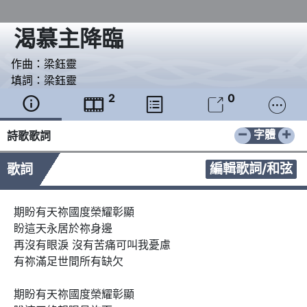
渴慕主降臨
作曲：
梁鈺靈
填詞：
梁鈺靈
2
0





−
+
字體
詩歌歌詞
編輯歌詞/和弦
歌詞
期盼有天祢國度榮耀彰顯

盼這天永居於祢身邊

再沒有眼淚 沒有苦痛可叫我憂慮

有祢滿足世間所有缺欠

期盼有天祢國度榮耀彰顯
