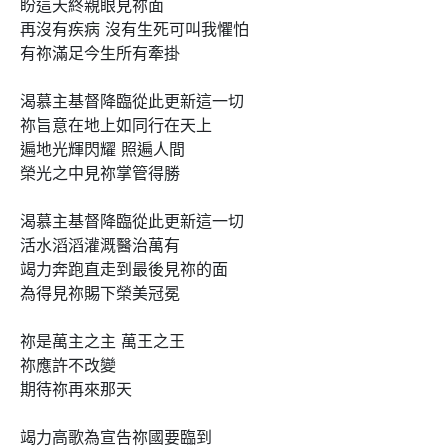
盼這天終親眼見祢面

再沒有疾病 沒有生死可叫我懼怕 

有祢滿足今生所有牽掛

渴慕主基督降臨從此更新這一切

祢旨意在地上如同行在天上

遍地光輝閃耀 照遍人間

榮光之中見祢掌管得勝

渴慕主基督降臨從此更新這一切

活水滔滔灌溉醫治萬有

竭力奔跑直走到最後見祢的面

為得見祢賜下榮美冠冕

祢是萬主之主 萬王之王

祢應許不改變

期待祢再來那天

竭力高歌為宣告祢國要臨到
