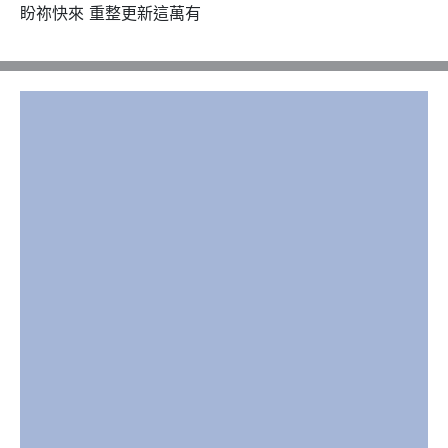
盼祢快來 重整更新這萬有