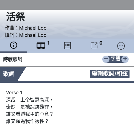
活祭
作曲：
Michael Loo
填詞：
Michael Loo
1
0





−
+
字體
詩歌歌詞
編輯歌詞/和弦
歌詞
Verse 1

深哉！上帝智慧高深， 

奇妙！是祂踪跡難尋， 

誰又看透我主的心意？ 

誰又願為我作犧性？ 
