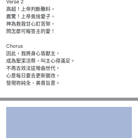
Verse 2

高超！上帝判斷難料， 

震驚！上帝竟捨愛子， 

神為救我甘心釘苦架， 

問怎麼可報答主的愛！ 

Chorus 

因此，我將身心皆獻主， 

成為聖潔活祭，叫主心得滿足。 

不再去效法這彎曲世代， 

心意每日要去更新變改， 

發現祢純全、美善旨意。