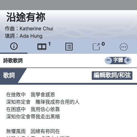
沿途有祢
作曲：
Katherine Chui
填詞：
Ada Hung
1
0





−
+
字體
詩歌歌詞
編輯歌詞/和弦
歌詞
在挫敗中　我學會感恩

深知祢定會　雕琢我成祢合用的人

在困惑中　我用信心依靠

深知你定會帶我走出黑暗

無懼風雨　因總有祢同在
