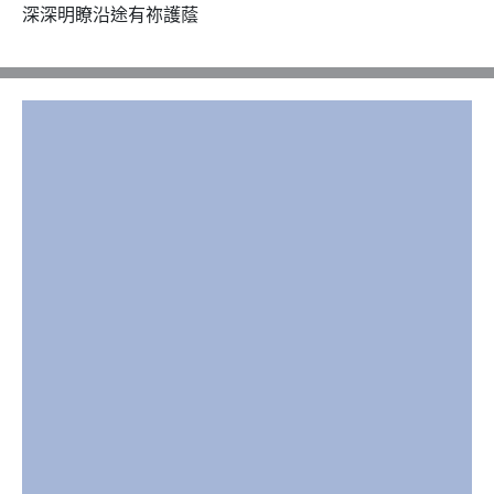
深深明瞭沿途有祢護蔭