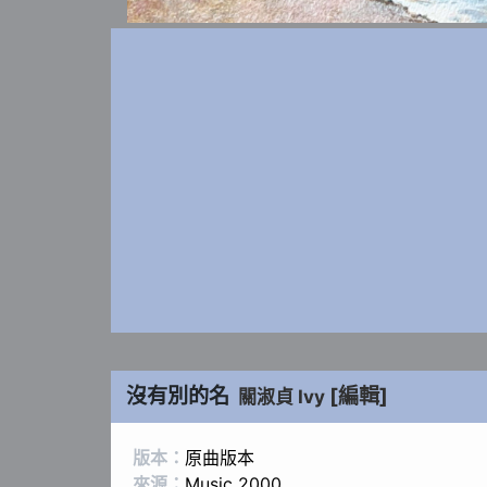
沒有別的名
[編輯]
關淑貞 Ivy
版本：
原曲版本
來源：
Music 2000