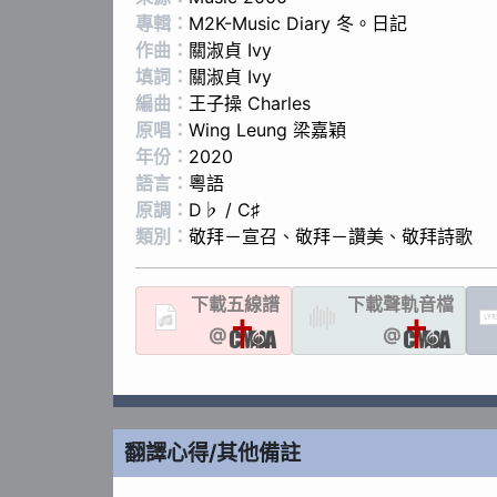
專輯：
M2K-Music Diary 冬。日記
作曲：
關淑貞 Ivy
填詞：
關淑貞 Ivy
編曲：
王子操 Charles
原唱：
Wing Leung 梁嘉穎
年份：
2020
語言：
粵語
原調：
D♭ / C♯
類別：
敬拜－宣召
、
敬拜－讚美
、
敬拜詩歌
下載
五線譜
下載聲軌
音檔
LYR
@
@
翻譯心得/其他備註