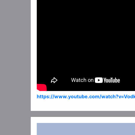
版權查詢：m2kpublishing@gmail.com
https://www.youtube.com/watch?v=Vod