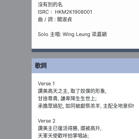
沒有別的名

ISRC :  HKM2K1908001

曲 / 詞 : 關淑貞

Solo 主唱: Wing Leung 梁嘉穎

Arrangement 編曲 :   Charles Wong 王子操

All Guitars 結他:  Joel Voo 鄔忠揚

Backing arrangement : Lydia Chew 周翠玲

Backing recorded at Pro Studio by Koh 和
歌詞
Audio Engineering,  Produced and Mix
Mastering Engineer 母帶處理 : Bobo Mark

Verse 1

Recording and Mastering @ Altar Stud
讚美⾼天之主, 取了奴僕的形象, 

Original recording format 原音格式 24bits96
⽢捨尊貴, 謙卑降⽣生世上; 

Scored edited by : Lee Fu Wing 李富榮

承擔眾過犯, 如同被獻祭羔羊, 主配全地景仰! 

Band Scored edited by : Edward Lau

Verse 2

Music 2000 and Web store administr
讚美主已復活得勝, 還被高升, 

Assistant 助理: Bonnie Lau 劉麗紅

天軍天使歡呼拍掌唱詠; 

Copyright License Administration 版權管理 