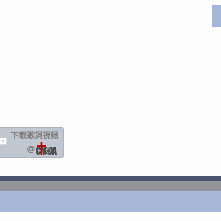
下載歌詞
視頻
IC
@