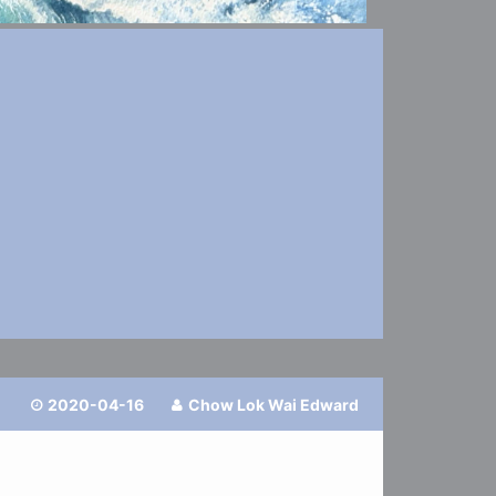
2020-04-16
Chow Lok Wai Edward

