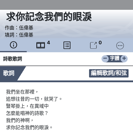
求你記念我們的眼淚
作曲：
伍偉基
填詞：
伍偉基
4
0





−
+
字體
詩歌歌詞
編輯歌詞/和弦
歌詞
我們坐在那裡，

追想往昔的一切，就哭了。

豎琴掛上，在異域中

怎麼能唱神的詩歌？

我們的神啊，

求你記念我們的眼淚。
