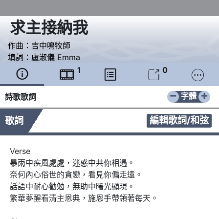
求主接納我
作曲：
吉中鳴牧師
填詞：
盧淑儀 Emma
1
0





−
+
字體
詩歌歌詞
編輯歌詞/和弦
歌詞
Verse 

暴雨中疾風處處，迷惑中共你相遇。

奈何內心俗世的貪戀，看見你偏走遠。

話語中耐心勸勉，無助中曙光顯現。

繁華夢醒看清主恩典，施恩手帶領著每天。
