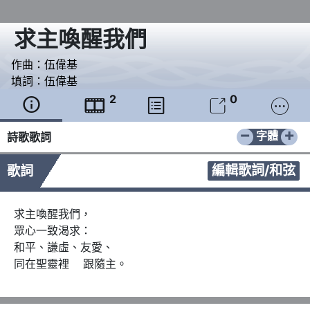
求主喚醒我們
作曲：
伍偉基
填詞：
伍偉基
2
0





−
+
字體
詩歌歌詞
編輯歌詞/和弦
歌詞
求主喚醒我們，

眾心一致渴求：

和平、謙虛、友愛、

同在聖靈裡    跟隨主。