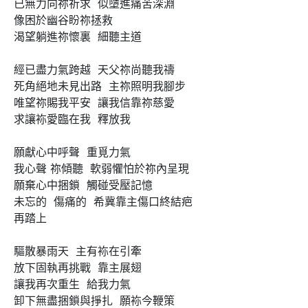
已無力向祢祈求  似墮進痛苦深淵

像困於幽谷盼祢拯救

渴望躺進祢懷裏  細聽主道

經已盡力氣跨越  天父祢尚聽我禱

死角絕地未見出路  主祢照明我腳步

唯望祢賜我平安  讓我信靠祢慈愛 

求讓袮愛臨在我  釋放我

願獻心中呼聲  重覓力氣

我心聲 祢傾聽  軟弱懼怕於祢內呈現

願棄心中捆鎖  觸碰受壓記憶

未忘的  傷痛的  希冀靠主傷口終結疤

再踏上 

驅散暴雨天  主有袮在引牽

放下固執再挑戰  靠主展翅

讓我再次重生  給我力氣

卸下無盡捆鎖與掙扎  願袮今鞭策
