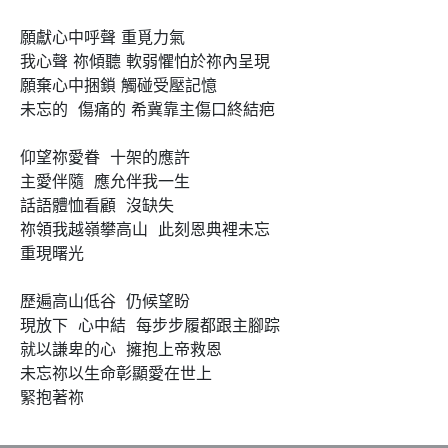
願獻心中呼聲 重覓力氣

我心聲 祢傾聽 軟弱懼怕於祢內呈現

願棄心中捆鎖 觸碰受壓記憶

未忘的  傷痛的 希冀靠主傷口終結疤

仰望祢愛眷  十架的應許 

主愛伴隨  應允伴我一生 

話語體恤看顧  沒缺失

祢領我越嶺攀高山  此刻恩典裡未忘

重現曙光

歷遍高山低谷  仍候望盼

現放下  心中結  每步步履都跟主腳踪

就以謙卑的心  擁抱上帝救恩

未忘祢以生命彰顯愛在世上

緊抱著祢