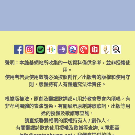
聲明：本維基網站所收集的一切資料僅供參考，並非授權使
用。
使用者若要使用敬請必須按照創作／出版者的版權和使用守
則，版權持有人有權追究法律責任。
根據版權法，原創及翻譯歌詞都可用於教會聚會內頌唱，有
非牟利團體的表演豁免。有關展示原創詩歌歌詞，出版等用
途的授權及歌譜等查詢，
請直接聯繫相關的版權持有人 / 創作人。
有關翻譯詩歌的使用授權及歌譜等查詢, 可電郵至