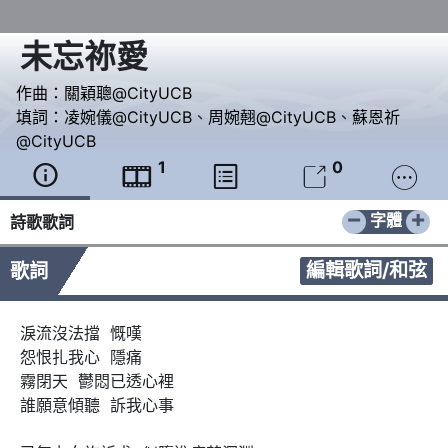
未忘祢愛
作曲：
關穎聰@CityUCB
填詞：
凌婉儀@CityUCB
、
周婉翹@CityUCB
、
蘇恩祈
@CityUCB
1
0





−
+
字體
詩歌歌詞
編輯歌詞/和弦
歌詞
淚流沒法擋  慨嘆 

怨恨扎我心  隱痛

霧閉天  鬱悶已透心裡

誰願意傾聽  訴我心事
