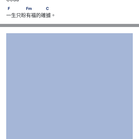
F　　　　Fm　　　　C
F
Fm
C
一生只盼有福的確據。