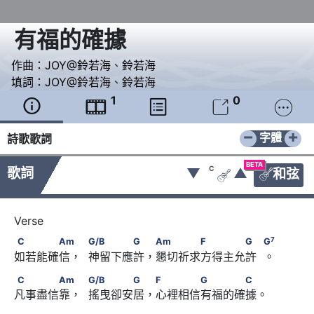
有福的確據
作曲：
JOY@鈴若海
、
鈴若海
填詞：
JOY@鈴若海
、
鈴若海
1
0





−
+
字體
詩歌歌詞
BETA
C
歌詞
▼
▲
和弦


C　　　　Am　             G/B　　　　G　 Am　　　　
7
C
Am
G/B
G
Am
F
G
G
如若能確信，  神留下應許，懇切祈求方得主允許  。
7
F　　　　G　            G
C　　　　Am　             G/B　　　　G　 F　　　　
C
Am
G/B
G
F
G
C
凡事盡信靠，  搖曳卻安居，心裡相信有福的確據。
G　　　　C