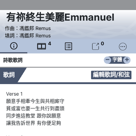
有祢終生美麗Emmanuel
作曲：
馮鑑邦 Remus
填詞：
馮鑑邦 Remus
4
0





−
+
字體
詩歌歌詞
編輯歌詞/和弦
歌詞
Verse 1

願意手相牽今生與共相廝守

貧或富也要一生共行到盡頭

同步進這教堂 跟你說願意 

讓我告訴世界 有你便足夠
