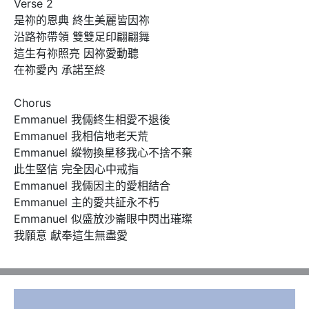
Verse 2

是祢的恩典 終生美麗皆因祢 

沿路祢帶領 雙雙足印翩翩舞

這生有祢照亮 因祢愛動聽 

在祢愛內 承諾至終

Chorus 

Emmanuel 我倆終生相愛不退後 

Emmanuel 我相信地老天荒

Emmanuel 縱物換星移我心不捨不棄 

此生堅信 完全因心中戒指

Emmanuel 我倆因主的愛相結合 

Emmanuel 主的愛共証永不朽

Emmanuel 似盛放沙崙眼中閃出璀璨 

我願意 獻奉這生無盡愛