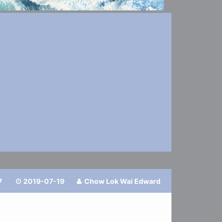
7
2019-07-19
Chow Lok Wai Edward

