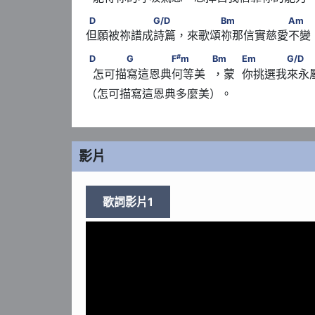
D　　　　　　G/D　　 　　　Bm　　　　　
D
G/D
Bm
Am
但願被祢譜成詩篇，來歌頌祢那信實慈愛不變
#
D       　　　G　　　　F
m　　　            
#
D
G
F
m
Bm
Em
G/D
  怎可描寫這恩典何等美  ，蒙  你挑選我來永屬
（怎可描寫這恩典多麼美）。
影片
歌詞影片1