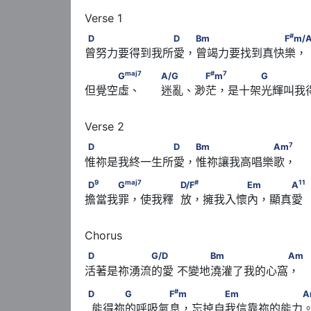
D　　　　　　　　D　 Bm　　　　　　　　
#
D
D
Bm
F
m/
曾努力要得到我所愛，曾竭力要找到真快樂，
maj
7
　　　G
　                                    
maj
7
#
7
G
A/G
F
m
G
但覺空虛、      迷亂、渺茫，是十架光輝叫我得醒
D　　　　　　　　D　 Bm　　　　　　　A
7
D
D
Bm
Am
惟祢是我終一生所愛，惟祢讓我高唱樂歌，
9
maj
7
#
D
　　　G
　 　　　            D/F
　 　　
9
maj
7
#
1
1
D
G
D/F
Em
A
擔當我罪，使我釋  放，擁我入懷內，顯真愛   
D　　　　　　G/D　　      　　　Bm　　
D
G/D
Bm
Am
活著是祢湧流的愛 不變地澆灌了我的心窩，
#
D       　　　G　　　　F
m　 　　　Em　
#
D
G
F
m
Em
A
  能得祢的呼吸氣息，忘掉自我信靠祢的能力