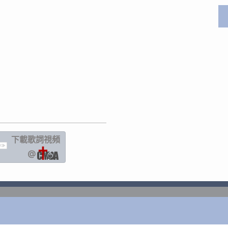
下載歌詞
視頻
IC
@