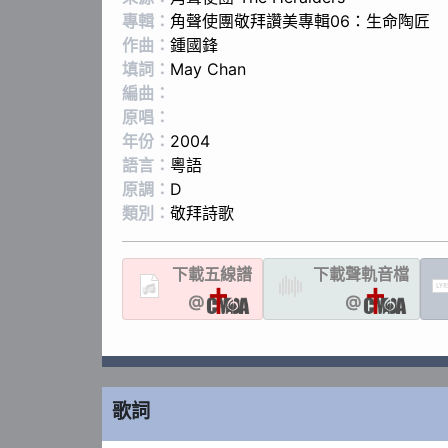
專輯：
角聲使團敬拜讚美專輯06：生命陶匠
作曲：
鍾國鋒
填詞：
May Chan
編曲：
原唱：
年份：
2004
語言：
粵語
原調：
D
類別：
敬拜詩歌
下載
五線譜
下載聲軌
音檔
LYR
@
@
歌詞