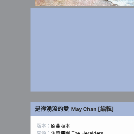
是祢湧流的愛
[編輯]
May Chan
版本：
原曲版本
來源：
角聲使團 The Heralders