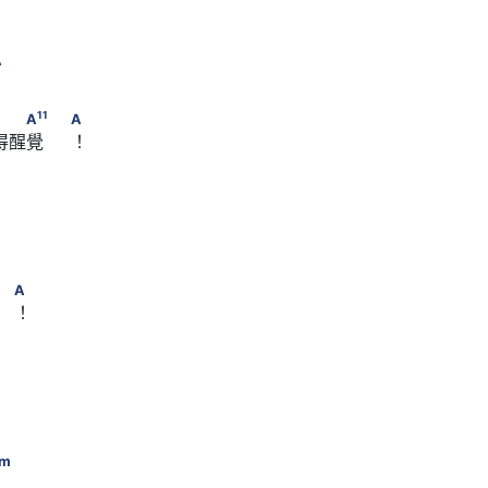
#
F
m/A
A
#
7
1
1
 A/G　　 　F
m
　 　　　G　　　　　　A
　                             
1
1
A
A
覺     ！
7
m
1
1
　　Em　 　　A
　                              A
A
  ！
　　　　　Am
　　　　　　Am
m
。