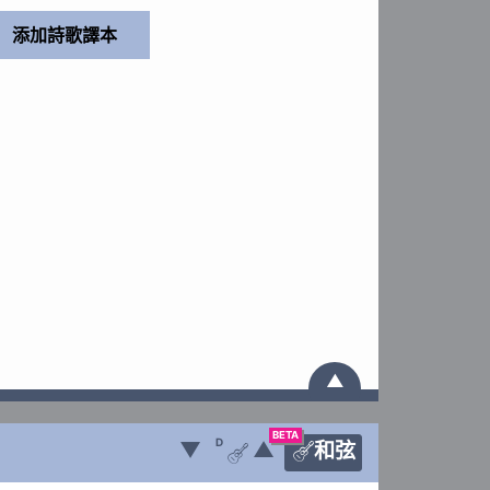
▲
BETA
D
▼
▲
和弦

