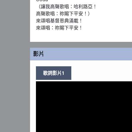
（讓我高聲歌唱：哈利路亞！

高聲歌唱：祢賜下平安！）

來頌唱基督恩典滿載！

來頌唱：祢賜下平安！
影片
歌詞影片1