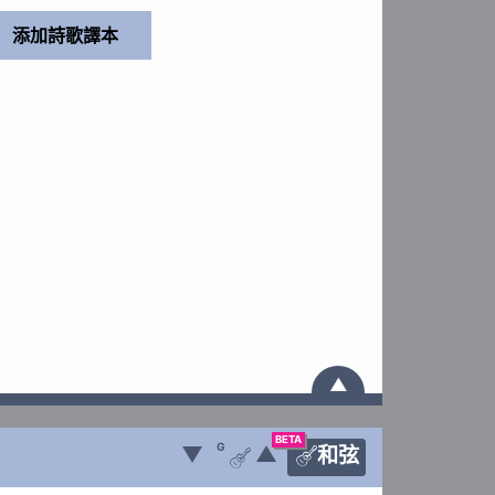
▲
BETA
G
▼
▲
和弦

