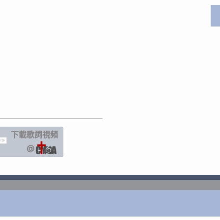
下載歌詞
視頻
IC
@