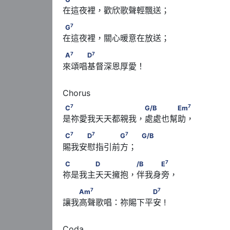
在這夜裡，歡欣歌聲輕飄送；
7
G
7
G
在這夜裡，關心暖意在放送；
7
7
A
　　　D
7
7
A
D
來頌唱基督深恩厚愛！
7
7
C
　　　　　　　　　 G/B　　　　Em
7
7
C
G/B
Em
是祢愛我天天都親我，處處也幫助，
7
7
7
C
　　　D
　　　　G
　             G/B
7
7
7
C
D
G
G/B
賜我安慰指引前方；
7
C　　　　D　　　　 /B　　　E
7
C
D
/B
E
祢是我主天天擁抱，伴我身旁，
7
7
　　Am
　　　　 　　　　D
7
7
Am
D
讓我高聲歌唱：祢賜下平安 !
Coda
