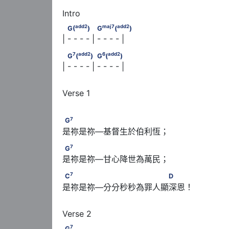
add
2
maj
7
add
2
       G(
)               G
(
)
add
2
maj
7
add
2
G(
)
G
(
)
| - - - - | - - - - |
7
add
2
6
add
2
       G
(
)               G
(
)
7
add
2
6
add
2
G
(
)
G
(
)
| - - - - | - - - - |
Verse 1

7
G
7
G
是祢是祢—基督生於伯利恆；
7
G
7
G
是祢是祢—甘心降世為萬民；
7
C
　　　　 　　　　　　　　D
7
C
D
是祢是祢—分分秒秒為罪人顯深恩！
7
G
7
G