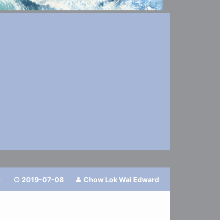
3
2019-07-08
Chow Lok Wai Edward

