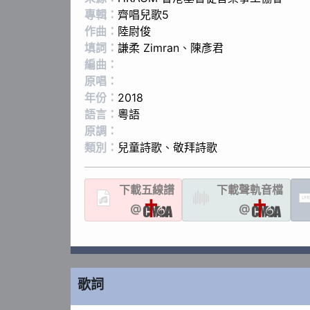
專輯：
齊唱兒歌5
作曲：
陸尉俊
填詞：
謙柔 Zimran
、
陳彥君
編曲：
原唱：
年份：
2018
語言：
粵語
原調：
類別：
兒童詩歌
、
敬拜詩歌
下載
五線譜
下載聲軌
音檔
LYR
@
@
歌詞