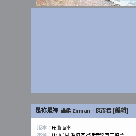
是祢是祢
[編輯]
謙柔 Zimran
、
陳彥君
版本：
原曲版本
來源：
HKACM 香港基督徒音樂事工協會