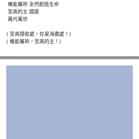
 權能屬祢 全然創造生命

 至高的主 國度

 萬代萬世

( 至高隱密處，在星海盡處！)

( 權能屬祢，至高的主！)