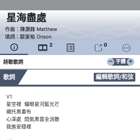
星海盡處
作曲：
陳灝鋒 Matthew
填詞：
歐家裕 Onson
2
0





−
+
字體
詩歌歌詞
編輯歌詞/和弦
歌詞
V1

星空裡  耀眼星河藍光芒

襯托黑畫布

心深處  悶氣黑雲全消散

我進安穩裡
