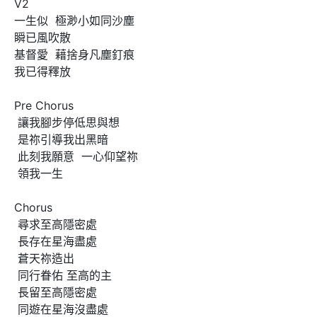
V2 

一生似  極渺小如同沙塵

瞬已風吹散

基督愛  藉捨身凡塵釘痕

我已得釋放

Pre Chorus

 讓我腳步停低思與想

 是祢引導我出黑暗

 此刻我願意  一心仰望祢

 領我一生

Chorus

 尋求至高隱密處

 長存在星海盡處

 蒼天祢造出

 同行眷佑 至高的主

 長留至高隱密處

 同遊在星海沒盡處
