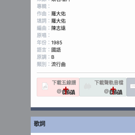
專輯：
作曲：
羅大佑
填詞：
羅大佑
編曲：
陳志遠
原唱：
年份：
1985
語言：
國語
原調：
B
類別：
流行曲
下載
五線譜
下載聲軌
音檔
LYR
@
@
歌詞