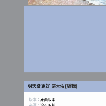
明天會更好
[編輯]
羅大佑
版本：
原曲版本
來源：
滾石唱片