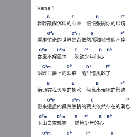
#
　　B　　　　　E　　 　　B　　　　　F
#
B
E
B
F
輕輕敲醒沉睡的心靈　慢慢張開你的眼睛
#
#
　　G
m　　　　　D
m　　　　E　　　　
#
#
#
G
m
D
m
E
F
看那忙碌的世界是否依然孤獨地轉個不停
#
#
#
G
m　　　　D
m　　             E　　F
　　　B
#
#
#
♭
G
m
D
m
E
F
B
B
春風不解風情　  吹動少年的心
#
♭
♭
#
　G
m　　　　　D
　　 　D
　　　　F
#
♭
♭
#
G
m
D
D
F
讓昨日臉上的淚痕　隨記憶風乾了
#
　　B　　　　　E　　 　　B　　　　　F
#
B
E
B
F
抬頭尋找天空的翅膀　候鳥出現牠的影跡
#
#
　　G
m　　　　　D
m　　　　E　　　　
#
#
#
G
m
D
m
E
F
帶來遠處的飢荒無情的戰火依然存在的消息
#
#
#
G
m　　　　D
m　　             E　　F
　　　B
#
#
#
♭
G
m
D
m
E
F
B
B
玉山白雪飄零　  燃燒少年的心
#
♭
#
　G
m　　　　　D
　　 　F
　　　　　B
#
♭
#
G
m
D
F
B