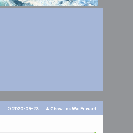
2020-05-23
Chow Lok Wai Edward

