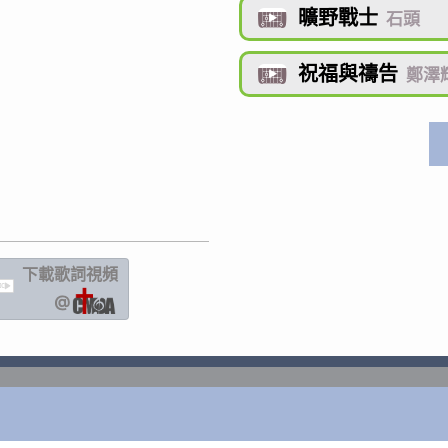
曠野戰士

石頭
祝福與禱告

鄭澤
下載歌詞
視頻
IC
@