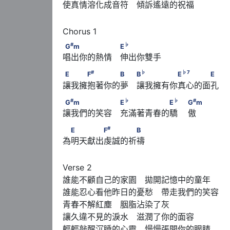
使真情溶化成音符　傾訴遙遠的祝福
#
♭
G
m　　　　　　 E
#
♭
G
m
E
唱出你的熱情　伸出你雙手
#
♭
♭
7
E　　　F
　　　　B　 B
　　　　　E
　
#
♭
♭
7
E
F
B
B
E
E
讓我擁抱著你的夢　讓我擁有你真心的面孔
#
♭
♭
G
m　　　　　　 E
　　　　　　E
　       
#
♭
♭
#
G
m
E
E
G
m
讓我們的笑容　充滿著青春的驕    傲
#
　E　　　　F
　　　　B
#
E
F
B
為明天獻出虔誠的祈禱
Verse 2

誰能不顧自己的家園　拋開記憶中的童年

誰能忍心看他昨日的憂愁　帶走我們的笑容

青春不解紅塵　胭脂沾染了灰

讓久違不見的淚水　滋潤了你的面容

輕輕敲醒沉睡的心靈　慢慢張開你的眼睛
