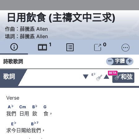
日用飲食 (主禱文中三求)
作曲：
薛騰鼒 Allen
填詞：
薛騰鼒 Allen
1
0





−
+
字體
詩歌歌詞
BETA
♭
E
歌詞
▼
▲
和弦


♭
♭
A
　　            Cm　　            B
　                        G
♭
♭
A
Cm
B
G
我們  日用  飲    食，
♭
♭
7
　E
　　　　B
♭
♭
7
E
B
求今日賜給我們，
♭
♭