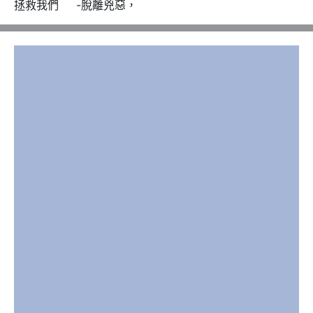
拯救我們     -脫離兇惡，
♭
                         E