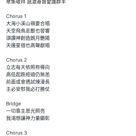
聚集敬拜 感激基督愛護群羊

Chorus 1

大海小溪山嶺要合唱 

天空飛鳥走獸也發響

頌讚神創造朗月艷陽 

天邊星宿也高聲獻唱

Chorus 2

立志每天依照祢導向

高低起跌經過仍無恙

前面或會遇試煉漫長 

主必安慰我必打勝仗

Bridge

一切靠主恩光照亮

我渴想讓神力量顯彰

Chorus 3
