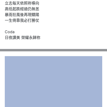
立志每天依照祢導向

高低起跌經過仍無恙

暴雨狂風後再現驕陽

一生倚靠我必打勝仗

Coda

日夜讚美 榮耀永歸祢