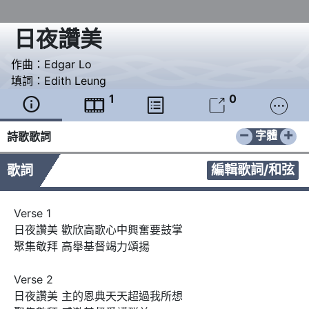
日夜讚美
作曲：
Edgar Lo
填詞：
Edith Leung
1
0





−
+
字體
詩歌歌詞
編輯歌詞/和弦
歌詞
Verse 1

日夜讚美 歡欣高歌心中興奮要鼓掌

聚集敬拜 高舉基督竭力頌揚

Verse 2

日夜讚美 主的恩典天天超過我所想
