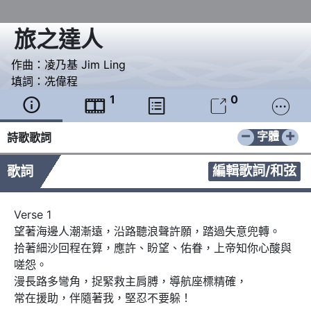
旅之達人
作曲：
凌乃基 Jim Ling
填詞：
冼偉程
1
0





−
+
字體
詩歌歌詞
編輯歌詞/和弦
歌詞
Verse 1

望著海邊人潮漸遠，沿路聽浪聲許願，踏過失意兜轉。

拾著細沙回程在算，應許、盼望、佑眷，上帝知你心酸與
嗟怨。

漫長路多彎角，捉緊救主肩膊，導航座標精確，   

常在援助，伴隨著我，堅忍不要躲！
