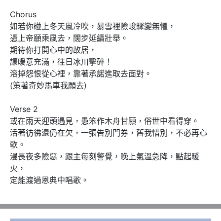
Chorus

如若你碰上冬天風冷吹，暴雪裡險峻驟變無懼，

憑上帝願乘風去，闊步延續壯舉。

期待你打開心中的故居，

讓暖意充滿，往日冰川撃碎！

溶掉怨恨從心裡，靠著承諾進取去面對。

(策著奇妙馬車我願去)

Verse 2

或在雨天迎頭遇見，愚笨作木舟甘願，俗世中看得穿。

活著彷彿還仍在欠，一張告別門券，舊我惜別，不必再心
軟。

漫長夜多險惡，跟主每刻警覺，晚上氣溫急降，點起暖
火，

定能渡過恩典中唱歌。