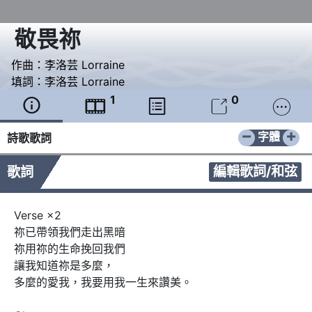
敬畏祢
作曲：
李洛芸 Lorraine
填詞：
李洛芸 Lorraine
1
0





−
+
字體
詩歌歌詞
編輯歌詞/和弦
歌詞
Verse ×2

祢已帶領我們走出黑暗

祢用祢的生命挽回我們

讓我知道祢是多麼，

多麼的愛我，我要用我一生來讚美。
