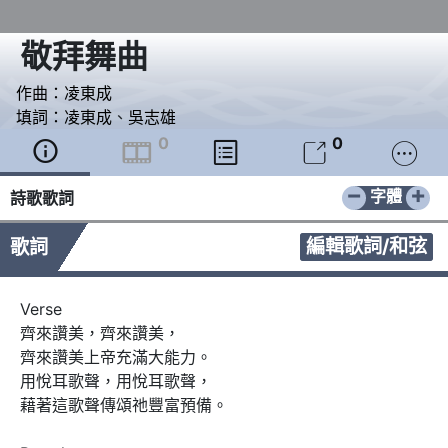
敬拜舞曲
作曲：
凌東成
填詞：
凌東成
、
吳志雄
0
0





−
+
字體
詩歌歌詞
編輯歌詞/和弦
歌詞
Verse 

齊來讚美，齊來讚美，

齊來讚美上帝充滿大能力。

用悅耳歌聲，用悅耳歌聲，

藉著這歌聲傳頌祂豐富預備。
