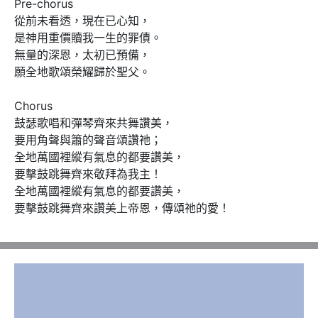
Pre-chorus 

從前未看透，現在已心知，

是神用重價贖我一生的罪債。

無量的深恩，太初已預備，

願全地歌頌榮耀歸於聖父。

Chorus 

鼓瑟歌唱和彈琴齊來共舞讚美，

要用角聲與簫的聲音頌讚祂；

全地萬國裡縱有氣息的都要讚美，

要擊鼓跳舞齊來敬拜為我主！

全地萬國裡縱有氣息的都要讚美，

要擊鼓跳舞齊來讚美上帝恩，傳頌祂的愛！