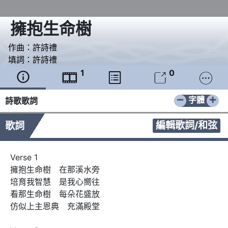
擁抱生命樹
作曲：
許詩禮
填詞：
許詩禮
1
0





−
+
字體
詩歌歌詞
編輯歌詞/和弦
歌詞
Verse 1

擁抱生命樹　在那溪水旁

培育我智慧　是我心嚮往

看那生命樹　每朵花盛放

仿似上主恩典　充滿殿堂
