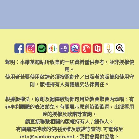
聲明：本維基網站所收集的一切資料僅供參考，並非授權使
用。
使用者若要使用敬請必須按照創作／出版者的版權和使用守
則，版權持有人有權追究法律責任。
根據版權法，原創及翻譯歌詞都可用於教會聚會內頌唱，有
非牟利團體的表演豁免。有關展示原創詩歌歌詞，出版等用
途的授權及歌譜等查詢，
請直接聯繫相關的版權持有人 / 創作人。
有關翻譯詩歌的使用授權及歌譜等查詢, 可電郵至
info@cantonhymn.net
，我們會提供協助。