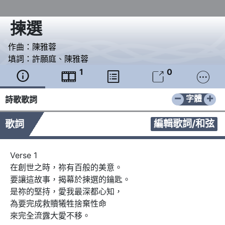
揀選
作曲：
陳雅蓉
填詞：
許願庭
、
陳雅蓉
1
0





−
+
字體
詩歌歌詞
編輯歌詞/和弦
歌詞
Verse 1

在創世之時，祢有百般的美意。

要讓這故事，揭幕於揀選的鑰匙。

是祢的堅持，愛我最深都心知，

為要完成救贖犧牲捨棄性命

來完全流露大愛不移。
