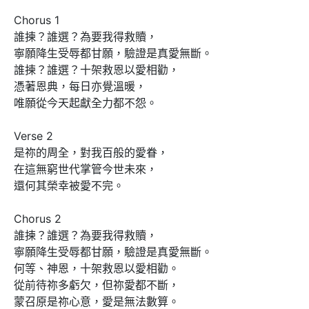
Chorus 1

誰揀？誰選？為要我得救贖，

寧願降生受辱都甘願，驗證是真愛無斷。

誰揀？誰選？十架救恩以愛相勸，

憑著恩典，每日亦覺溫暖，

唯願從今天起獻全力都不怨。

Verse 2

是祢的周全，對我百般的愛眷，

在這無窮世代掌管今世未來，

還何其榮幸被愛不完。

Chorus 2

誰揀？誰選？為要我得救贖，

寧願降生受辱都甘願，驗證是真愛無斷。

何等、神恩，十架救恩以愛相勸。

從前待祢多虧欠，但祢愛都不斷，

蒙召原是祢心意，愛是無法數算。