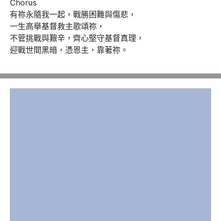
Chorus 

有祢永隨我一起，戰勝困難與傷悲，

一生高舉基督救主歌頌祢，

不管挑戰與艱辛，齊心堅守基督真理，

迎戰世間黑暗，憑恩主，靠著祢。