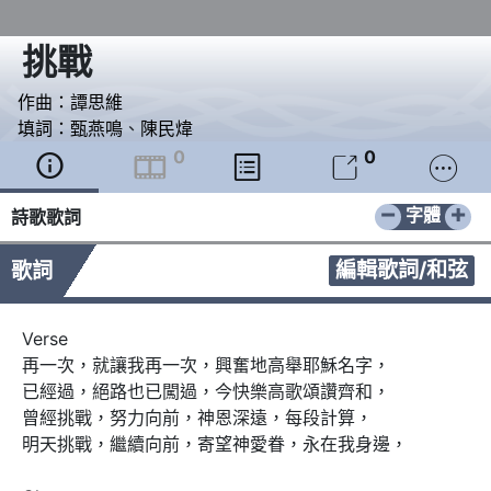
挑戰
作曲：
譚思維
填詞：
甄燕鳴
、
陳民煒
0
0





−
+
字體
詩歌歌詞
編輯歌詞/和弦
歌詞
Verse 

再一次，就讓我再一次，興奮地高舉耶穌名字，

已經過，絕路也已闖過，今快樂高歌頌讚齊和，

曾經挑戰，努力向前，神恩深遠，每段計算，

明天挑戰，繼續向前，寄望神愛眷，永在我身邊，
