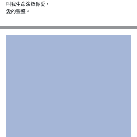
叫我生命演繹你愛，

愛的豐盛。