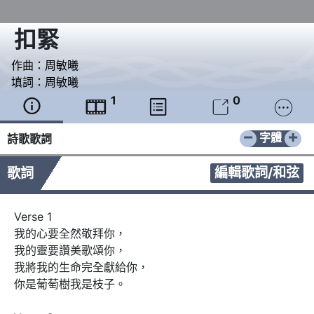
扣緊
作曲：
周敏曦
填詞：
周敏曦
1
0





−
+
字體
詩歌歌詞
編輯歌詞/和弦
歌詞
Verse 1

我的心要全然敬拜你，

我的靈要讚美歌頌你，

我將我的生命完全獻給你，

你是葡萄樹我是枝子。
