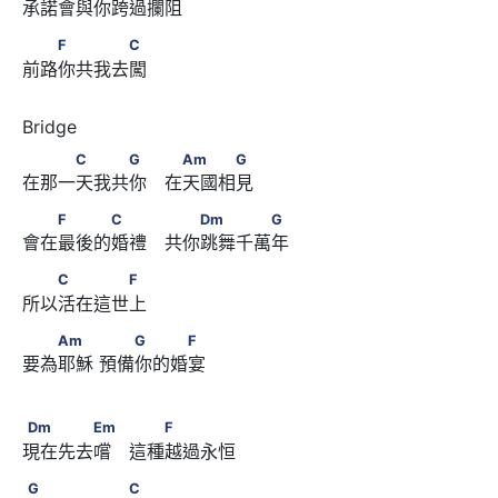
承諾會與你跨過攔阻
　　F　　　　C
F
C
前路你共我去闖
　　　C　　　G　 　Am　　　G
C
G
Am
G
在那一天我共你　在天國相見
　　F　　　C　　 　　Dm　　　　G
F
C
Dm
G
會在最後的婚禮　共你跳舞千萬年
　　C　　　　F
C
F
所以活在這世上
　　Am　　      　　G　　　F
Am
G
F
要為耶穌 預備你的婚宴
Dm　　　　Em　 　　F
Dm
Em
F
現在先去嚐　這種越過永恒
G　　　　　　C
G
C