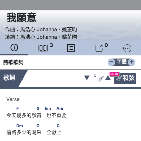
我願意
作曲：
馬浩心 Johanna
、
姚芷昀
填詞：
馬浩心 Johanna
、
姚芷昀
3
0





−
+
字體
詩歌歌詞
BETA
C
歌詞
▼
▲
和弦


　　F　　　　G　            Em      　　Am
F
G
Em
Am
今天幾多的讚賞   也不重要
　　Dm　　　　G　 　　C
Dm
G
C
前路多少的喝采　全獻上