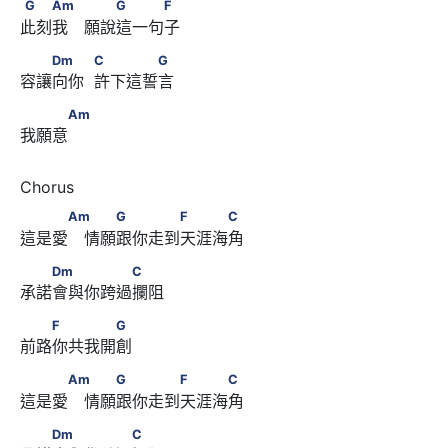
G　　Am　 　　G　　　F
G
Am
G
F
此刻我　願說這一句子
　　Dm　　            C　　　　G
Dm
C
G
容讓向你  許下這誓言
　　　Am
Am
我願意
　　　Am 　　G　　　　F　　　C
Am
G
F
C
這是愛　情願跟你走到天涯海角
　　Dm　　　　　C
Dm
C
承諾會與你跨過攔阻
　　F　　　　G
F
G
前路你共我開創
　　　Am 　　G　　　　F　　　C
Am
G
F
C
這是愛　情願跟你走到天涯海角
　　Dm　　　　　C
Dm
C