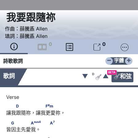
我要跟隨祢
作曲：
薛騰鼒 Allen
填詞：
薛騰鼒 Allen
0
0





−
+
字體
詩歌歌詞
BETA
D
歌詞
▼
▲
和弦


#
　　D　　　 　　F
m
#
D
F
m
讓我跟隨祢，讓我更愛祢，
sus
4
7
　G　　　　A
　                                     A
sus
4
7
G
A
A
皆因主先愛我。       
#