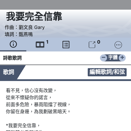
我要完全信靠
作曲：
劉文良 Gary
填詞：
甄燕鳴
1
0





−
+
字體
詩歌歌詞
編輯歌詞/和弦
歌詞
看不見，信心沒有改變，

從來不懷疑你的諾言，

前面多危險，暴雨阻擋了視線，

你留在身邊，為我劃破黑暗天。

*我要完全信靠，
