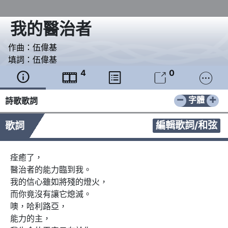
我的醫治者
作曲：
伍偉基
填詞：
伍偉基
4
0





−
+
字體
詩歌歌詞
編輯歌詞/和弦
歌詞
痊癒了，

醫治者的能力臨到我。

我的信心雖如將殘的燈火，

而你竟沒有讓它熄滅。

噢，哈利路亞，

能力的主，
