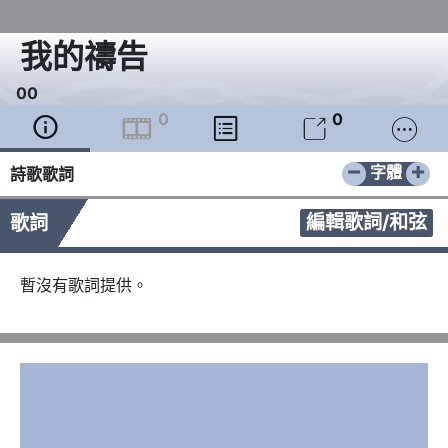
我的禱告
0
0
0
0





−
+
字體
詩歌歌詞
編輯歌詞/和弦
歌詞
暫沒有歌詞提供。