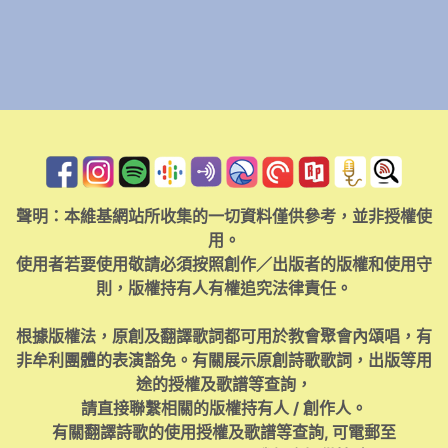
聲明：本維基網站所收集的一切資料僅供參考，並非授權使
用。
使用者若要使用敬請必須按照創作／出版者的版權和使用守
則，版權持有人有權追究法律責任。
根據版權法，原創及翻譯歌詞都可用於教會聚會內頌唱，有
非牟利團體的表演豁免。有關展示原創詩歌歌詞，出版等用
途的授權及歌譜等查詢，
請直接聯繫相關的版權持有人 / 創作人。
有關翻譯詩歌的使用授權及歌譜等查詢, 可電郵至