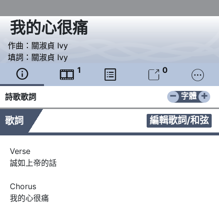
我的心很痛
作曲：
關淑貞 Ivy
填詞：
關淑貞 Ivy
1
0





−
+
字體
詩歌歌詞
編輯歌詞/和弦
歌詞
Verse

誠如上帝的話

Chorus

我的心很痛