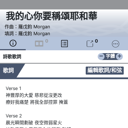
我的心你要稱頌耶和華
作曲：
羅戊鈞 Morgan
填詞：
羅戊鈞 Morgan
0
0





−
+
字體
詩歌歌詞
編輯歌詞/和弦
歌詞
Verse 1

神豐厚的大愛 慈悲從沒更改

療好我痛楚 將我全部控罪 掩蓋

Verse 2

晨光瞬間劃破 夜空微弱星火
