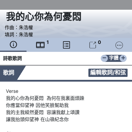
我的心你為何憂悶
作曲：
朱浩權
填詞：
朱浩權
1
0





−
+
字體
詩歌歌詞
編輯歌詞/和弦
歌詞
Verse

我的心你為何憂悶  為何在我裏面煩躁

你應當仰望神 因他笑臉幫助我

我的主我縱然憂悶  容讓我獻上頌讚

讓我抬頭仰望神 在山嶺紀念你
