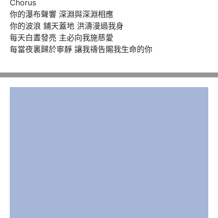
Chorus

你的瀑布聲響 深淵與深淵相應

你的波浪 鋪天蓋地 洪濤漫過我身

每天白晝發亮 主必向我施慈愛

每當夜裏歸於寧靜 讓我禱告賜我生命的你