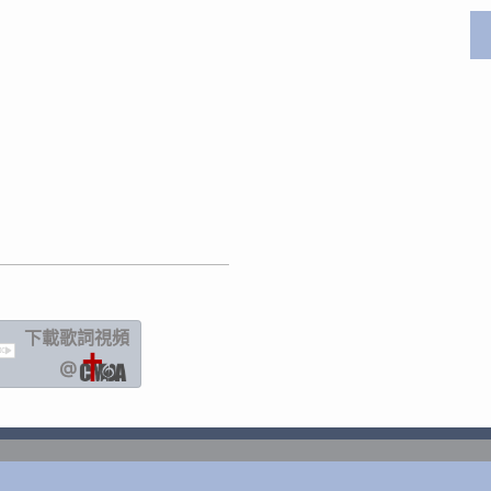
下載歌詞
視頻
IC
@