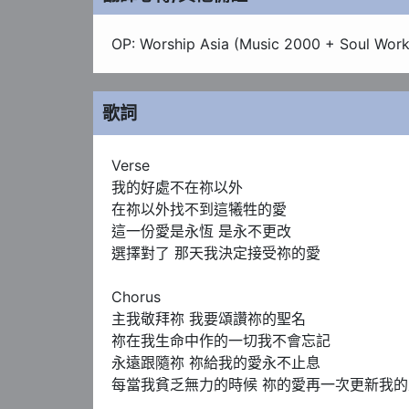
OP: Worship Asia (Music 2000 + Soul Work
歌詞
Verse 

我的好處不在祢以外  

在祢以外找不到這犧牲的愛

這一份愛是永恆 是永不更改 

選擇對了 那天我決定接受祢的愛

Chorus 

主我敬拜祢 我要頌讚祢的聖名 

祢在我生命中作的一切我不會忘記

永遠跟隨祢 祢給我的愛永不止息

每當我貧乏無力的時候 祢的愛再一次更新我的