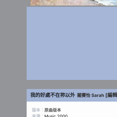
我的好處不在祢以外
[編輯
關賽怡 Sarah
版本：
原曲版本
來源：
Music 2000