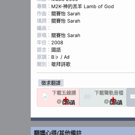
專輯：
M2K-神的羔羊 Lamb of God
作曲：
關賽怡 Sarah
填詞：
關賽怡 Sarah
編曲：
原唱：
關賽怡 Sarah
年份：
2008
語言：
國語
原調：
B♭ / A♯
類別：
敬拜詩歌
徵求翻譯
下載
五線譜
下載聲軌
音檔
LYR
@
@
翻譯心得/其他備註