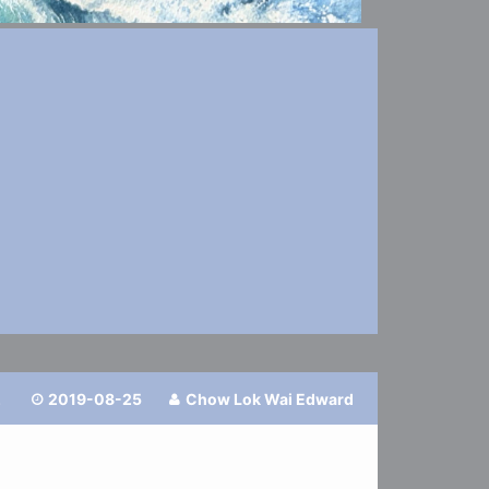
2
2019-08-25
Chow Lok Wai Edward

