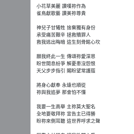
小花草美麗 讚嘆祢作為

雀鳥獻歌藝 讚美祢尊貴

神兒子甘犧牲 捨棄獨有身份

承受痛苦艱辛 拯救贖罪人

救我逃出晦暗 這生刻骨銘心坎

願我終此一生 傳頌祢愛深恩

盼世間息紛爭 解憂患沒怨恨

天父步步指引 賜盼望常護蔭

將身心獻奉 永遠也順從

祢與我追夢 那會怕不懂

我要一生高舉 主祢莫大聖名

全地要敬拜祢 宣告主已得勝

盼祢來側耳聽 這世界呼求之聲
