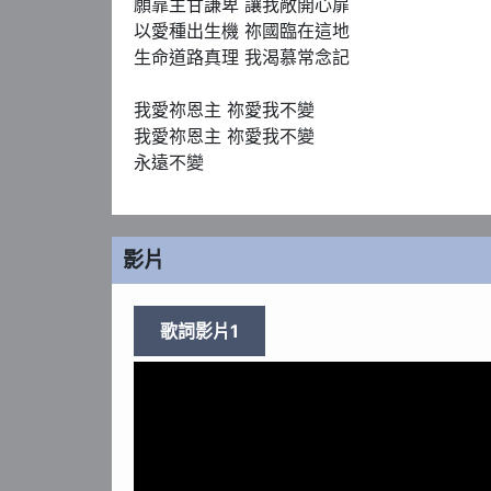
願靠主甘謙卑 讓我敞開心扉

以愛種出生機 祢國臨在這地

生命道路真理 我渴慕常念記

我愛祢恩主 祢愛我不變

我愛祢恩主 祢愛我不變

永遠不變
影片
歌詞影片1