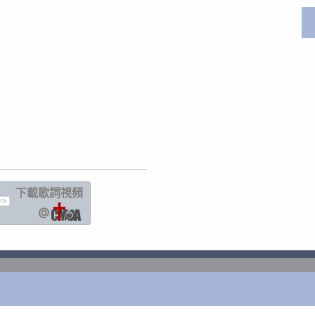
下載歌詞
視頻
IC
@