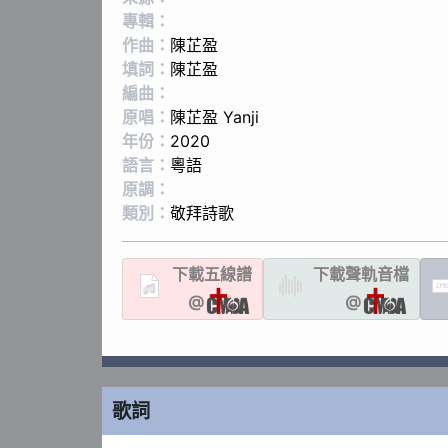
專輯：
作曲：
陳芷盈
填詞：
陳芷盈
編曲：
原唱：
陳芷盈 Yanji
年份：
2020
語言：
粵語
原調：
類別：
敬拜詩歌
下載
五線譜
下載聲軌
音檔
LYR
@
@
歌詞