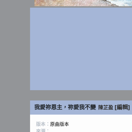
我愛祢恩主，祢愛我不變
[編輯]
陳芷盈
版本：
原曲版本
來源：