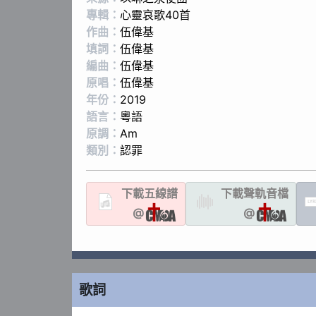
專輯：
心靈哀歌40首
作曲：
伍偉基
填詞：
伍偉基
編曲：
伍偉基
原唱：
伍偉基
年份：
2019
語言：
粵語
原調：
Am
類別：
認罪
下載
五線譜
下載聲軌
音檔
LYR
@
@
歌詞