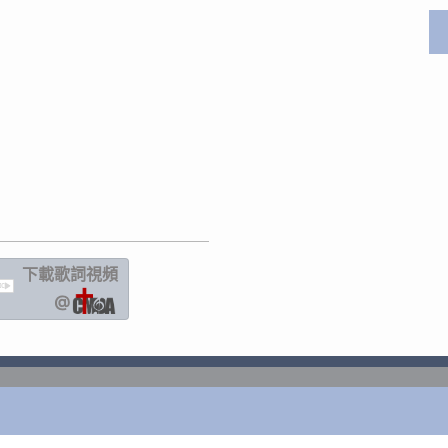
下載歌詞
視頻
IC
@