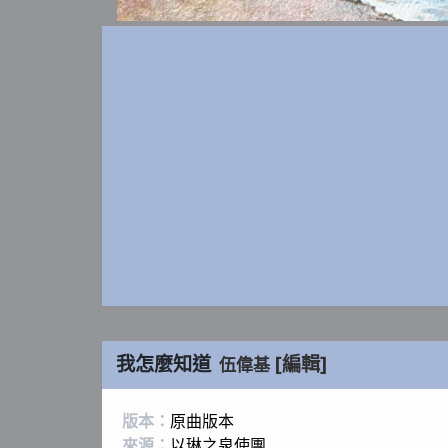
我怎麼知道
[編輯]
伍偉基
版本：
原曲版本
來源：
以琳之泉使團