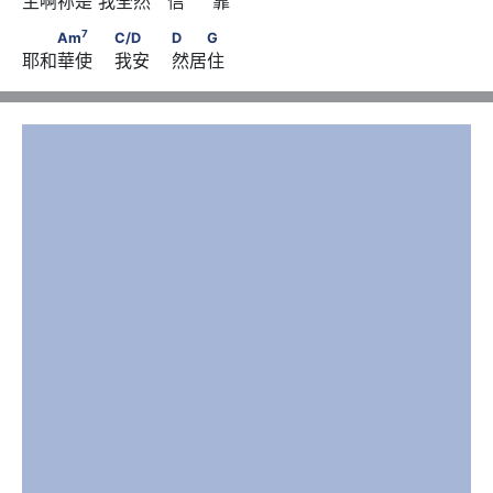
主啊祢是 我全然   信     靠
7
                              Em
7
　　Am
　　                        C/D　　
7
Am
C/D
D
G
耶和華使    我安    然居住
                        D　　G