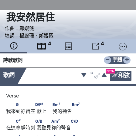
我安然居住
作曲：
鄭孆薇
填詞：
楊麗珊
、
鄭孆薇
4
4





−
+
字體
詩歌歌詞
BETA
G
歌詞
▼
▲
和弦


#
　　G　　　　D/F
#
7
7
G
D/F
Em
Bm
我來到祢寶座 獻上    我的禱告
7
7
                        Em
　　　　Bm
2
7
　　C
　　　　G/B      　　　Am
　　　　C/D
2
7
C
G/B
Am
C/D
在這寧靜時刻 我聽見祢的聲音
2
#