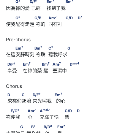
　　G
　　　D/F
2
#
7
7
G
D/F
Em
Bm
因為祢的愛 已經    找到了我
7
7
                        Em
　　　　Bm
2
7
　　C
　　　　G/B      　　            Am
2
7
7
C
G/B
Am
C/D
D
使我配得走進 祢的  同在裡  　     
7
            C/D                               D
7
7
2
　　Em
　　　　Bm
      　　            C
　　　　G
7
7
2
Em
Bm
C
G
在這安靜時刻 祢聆  聽我呼求
#
7
7
D/F
      　　                        Em
　　　　Bm
#
7
7
7
sus
4
D/F
Em
Bm
Am
D
 享受    在祢的榮 耀   聖潔中  
7
sus
4
             Am
　　　            D
#
7
D      　　　G　　      D/F
　　　　            Em
#
7
D
G
D/F
Em
 求祢仰起臉 來光照我   的心
#
7
　E/G
　　                              Am
#
7
maj
7
E/G
Am
A
C/D
D
祢使我     心     充滿了快    樂      
maj
7
                              A
7
#
　　　G　      　B
　　            B/D
7
#
7
G
B
B/D
Em
                        C/D　                              D