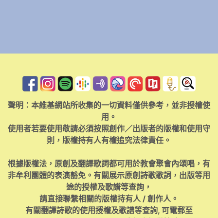
聲明：本維基網站所收集的一切資料僅供參考，並非授權使
用。
使用者若要使用敬請必須按照創作／出版者的版權和使用守
則，版權持有人有權追究法律責任。
根據版權法，原創及翻譯歌詞都可用於教會聚會內頌唱，有
非牟利團體的表演豁免。有關展示原創詩歌歌詞，出版等用
途的授權及歌譜等查詢，
請直接聯繫相關的版權持有人 / 創作人。
有關翻譯詩歌的使用授權及歌譜等查詢, 可電郵至