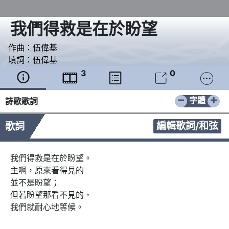
我們得救是在於盼望
作曲：
伍偉基
填詞：
伍偉基
3
0





−
+
字體
詩歌歌詞
編輯歌詞/和弦
歌詞
我們得救是在於盼望。

主啊，原來看得見的

並不是盼望；

但若盼望那看不見的，

我們就耐心地等候。