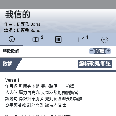
我信的
作曲：
伍襄堯 Boris
填詞：
伍襄堯 Boris
2
1





−
+
字體
詩歌歌詞
編輯歌詞/和弦
歌詞
Verse 1

年月過 難關幾多趟 靠小聰明一一夠擋

人大個 壓力再高亢 天倒冧都能獨個擔當

說幾句 像銀針穿胸膛 兜兜花園總要想護航

愁事笑著藏 對外開朗 顯得人強壯  
