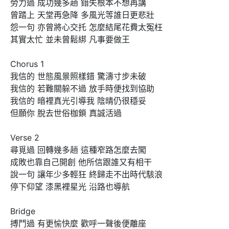
勞力過 成功幾多趟 錯失根本不想再講

曾踏上 天堂再急降 多風光等誰日更悲壯

怨一句 亦曾將心交托 怎麼結尾花費太冤枉

其實太忙 並未曾鬆綁 凡事要做王

Chorus 1

我信的 世態風景照樣錯 驚濤寸步未破

我信的 若難關躲不過 放手時便找到協助

我信的 暗裡真光引導我 陰晴仍很穩妥

但願你 脫去世俗枷鎖 真誠活過

Verse 2

尋覓過 回轉幾多趟 這種窄路怎麼去闖

成敗也靠自己開創 他所信跟誰又有相干

說一句 讓年少多輕狂 終歸走不出時代駭浪

停下仰望 漆黑裡星光 沿路也導航

Bridge

搏鬥過 有更愉快麼 歡呼一聲後便離座
