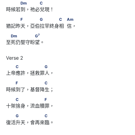
　　　Dm　 　　C
Dm
C
時候若到，祂必兌現！
　　　F　 　　G　　　　C　            Am
F
G
C
Am
猶記昨天，亞伯拉罕終身相  信，
7
　Dm　　　　　G
7
Dm
G
至死仍堅守盼望。
　　C　　 　　　G
C
G
上帝應許，拯救罪人，
　　F　　 　　　C
F
C
時候到了，基督降生；
　　C　　 　　　F
C
F
十架捨身，流血贖罪，
　　G　　 　　　C
G
C
復活升天，會再來臨。