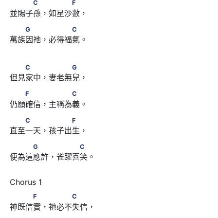
　　　C　 　　　F
C
F
並賜子孫，如星沙數，
　　G　　 　　　C
G
C
萬族因祂，必得福氣。
　　C　　 　　　G
C
G
但見家中，妻老無兒，
　　F　　 　　　C
F
C
仍願確信，主稱為義。
　　C　　 　　　F
C
F
直至一天，孩子出生，
　　　G　　 　　　C
G
C
便為這應許，雀躍喜笑。
　　　F　 　　　C
F
C
神既信實，祂必不失信，