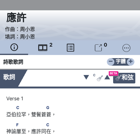
應許
作曲：
周小恩
填詞：
周小恩
2
0





−
+
字體
詩歌歌詞
BETA
C
歌詞
▼
▲
和弦


　　C　　 　　　G
C
G
亞伯拉罕，雙鬢蒼蒼，
　　F　　 　　　C
F
C
神諭屢至，應許同在，