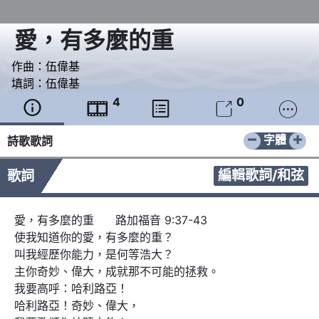
愛，有多麼的重
作曲：
伍偉基
填詞：
伍偉基
4
0





−
+
字體
詩歌歌詞
編輯歌詞/和弦
歌詞
愛，有多麼的重      路加福音 9:37-43

使我知道你的愛，有多麼的重？

叫我經歷你能力，是何等浩大？

主你奇妙、偉大，成就那不可能的拯救。

我要高呼：哈利路亞！

哈利路亞！奇妙、偉大，
