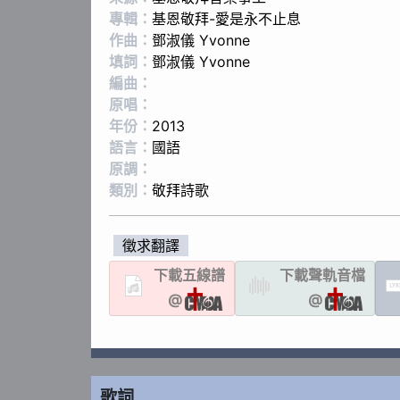
專輯：
基恩敬拜-愛是永不止息
作曲：
鄧淑儀 Yvonne
填詞：
鄧淑儀 Yvonne
編曲：
原唱：
年份：
2013
語言：
國語
原調：
類別：
敬拜詩歌
徵求翻譯
下載
五線譜
下載聲軌
音檔
LYR
@
@
歌詞