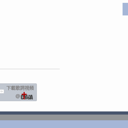
下載歌詞
視頻
IC
@