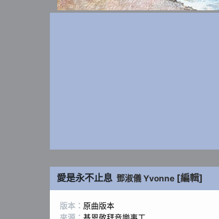
愛是永不止息
[編輯]
鄧淑儀 Yvonne
版本：
原曲版本
來源：
基恩敬拜音樂事工