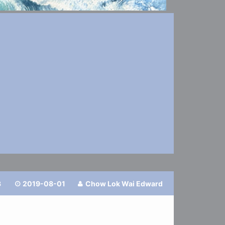
3
2019-08-01
Chow Lok Wai Edward

