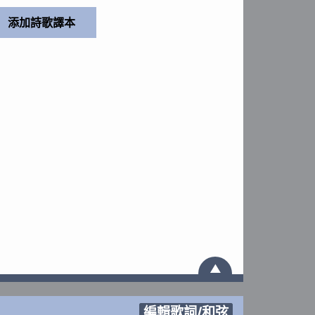
▲
編輯歌詞/和弦