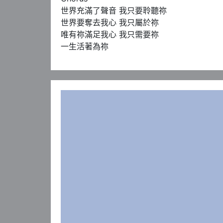
世界充滿了聲音 我只要聆聽祢

世界要奪去我心 我只屬於祢

唯有祢滿足我心 我只需要祢

一生活著為祢