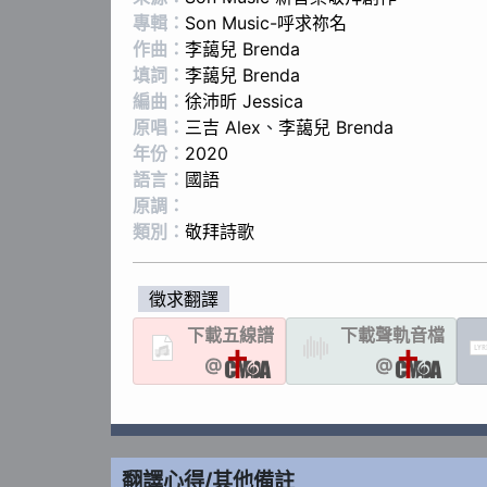
專輯：
Son Music-呼求祢名
作曲：
李藹兒 Brenda
填詞：
李藹兒 Brenda
編曲：
徐沛昕 Jessica
原唱：
三吉 Alex
、
李藹兒 Brenda
年份：
2020
語言：
國語
原調：
類別：
敬拜詩歌
徵求翻譯
下載
五線譜
下載聲軌
音檔
LYR
@
@
翻譯心得/其他備註