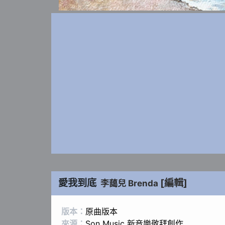
愛我到底
[編輯]
李藹兒 Brenda
版本：
原曲版本
來源：
Son Music 新音樂敬拜創作