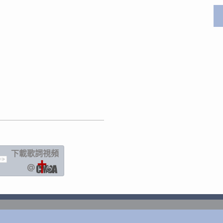
下載歌詞
視頻
IC
@