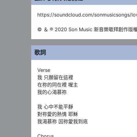
https://soundcloud.com/sonmusicsongs/lov
© ＆ ℗ 2020 Son Music 新音樂敬拜創作
歌詞
Verse

我 只願留在這裡

在祢的同在裡 喔主

我的心渴慕祢

我 心中不能平靜

對祢愛的熱情 耶穌

我渴慕祢 因祢愛我到底

Chorus
