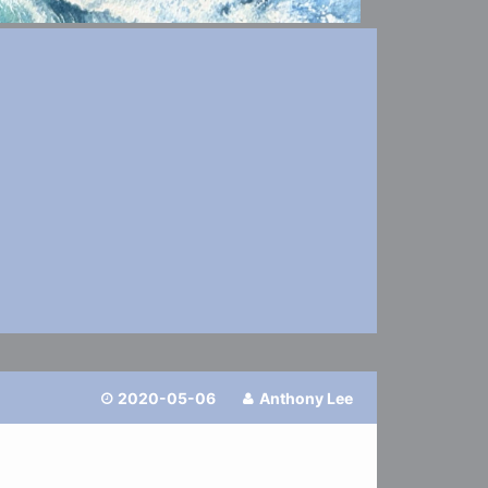
2020-05-06
Anthony Lee

