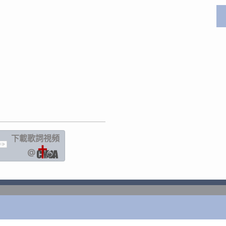
下載歌詞
視頻
IC
@