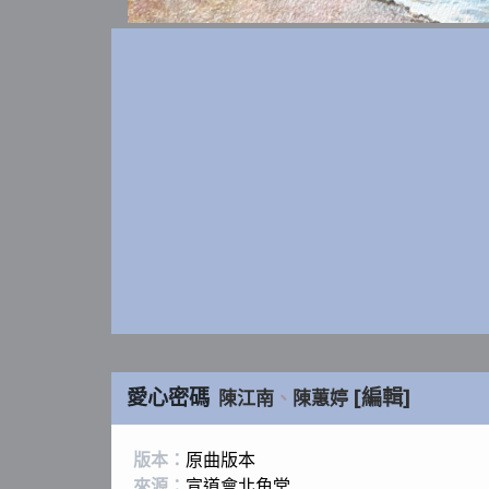
愛心密碼
[編輯]
陳江南
、
陳蕙婷
版本：
原曲版本
來源：
宣道會北角堂