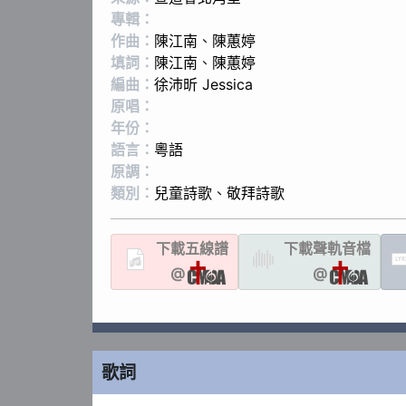
專輯：
作曲：
陳江南
、
陳蕙婷
填詞：
陳江南
、
陳蕙婷
編曲：
徐沛昕 Jessica
原唱：
年份：
語言：
粵語
原調：
類別：
兒童詩歌
、
敬拜詩歌
下載
五線譜
下載聲軌
音檔
LYR
@
@
歌詞